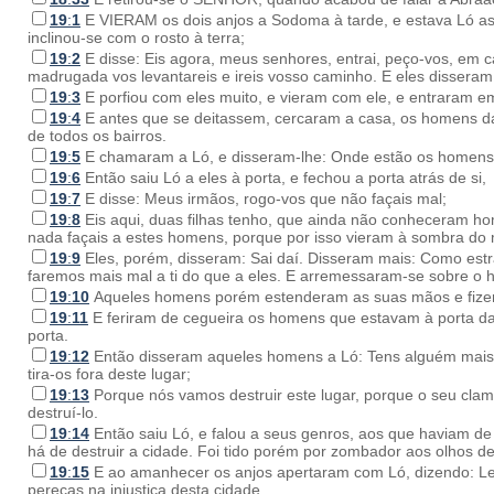
19
:
1
E VIERAM os dois anjos a Sodoma à tarde, e estava Ló as
inclinou-se com o rosto à terra;
19
:
2
E disse: Eis agora, meus senhores, entrai, peço-vos, em ca
madrugada vos levantareis e ireis vosso caminho. E eles disseram
19
:
3
E porfiou com eles muito, e vieram com ele, e entraram e
19
:
4
E antes que se deitassem, cercaram a casa, os homens d
de todos os bairros.
19
:
5
E chamaram a Ló, e disseram-lhe: Onde estão os homens q
19
:
6
Então saiu Ló a eles à porta, e fechou a porta atrás de si,
19
:
7
E disse: Meus irmãos, rogo-vos que não façais mal;
19
:
8
Eis aqui, duas filhas tenho, que ainda não conheceram hom
nada façais a estes homens, porque por isso vieram à sombra do 
19
:
9
Eles, porém, disseram: Sai daí. Disseram mais: Como estran
faremos mais mal a ti do que a eles. E arremessaram-se sobre o
19
:
10
Aqueles homens porém estenderam as suas mãos e fizera
19
:
11
E feriram de cegueira os homens que estavam à porta da
porta.
19
:
12
Então disseram aqueles homens a Ló: Tens alguém mais aqu
tira-os fora deste lugar;
19
:
13
Porque nós vamos destruir este lugar, porque o seu cl
destruí-lo.
19
:
14
Então saiu Ló, e falou a seus genros, aos que haviam de 
há de destruir a cidade. Foi tido porém por zombador aos olhos d
19
:
15
E ao amanhecer os anjos apertaram com Ló, dizendo: Leva
pereças na injustiça desta cidade.