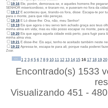
19
:
16
Ele, porém, demorava-se, e aqueles homens lhe pegaram 
SENHOR misericordioso, e tiraram-no, e puseram-no fora da cida
19
:
17
E aconteceu que, tirando-os fora, disse: Escapa-te por tu
para o monte, para que não pereças.
19
:
18
E Ló disse-lhe: Ora, não, meu Senhor!
19
:
19
Eis que agora o teu servo tem achado graça aos teus olh
minha alma em vida; mas eu não posso escapar no monte, para q
19
:
20
Eis que agora aquela cidade está perto, para fugir para 
minha alma viva.
19
:
21
E disse-lhe: Eis aqui, tenho-te aceitado também neste neg
19
:
22
Apressa-te, escapa-te para ali; porque nada poderei faz
Zoar.
16
1
2
3
4
5
6
7
8
9
10
11
12
13
14
15
17
18
19
20
Encontrado(s) 1533 v
res
Visualizando 451 - 480 