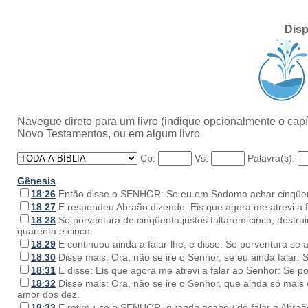
Disp
Navegue direto para um livro (indique opcionalmente o capít
Novo Testamentos, ou em algum livro
Cp:
Vs:
Palavra(s):
Gênesis
18
:
26
Então disse o SENHOR: Se eu em Sodoma achar cinqüenta 
18
:
27
E respondeu Abraão dizendo: Eis que agora me atrevi a f
18
:
28
Se porventura de cinqüenta justos faltarem cinco, destruir
quarenta e cinco.
18
:
29
E continuou ainda a falar-lhe, e disse: Se porventura se 
18
:
30
Disse mais: Ora, não se ire o Senhor, se eu ainda falar: Se
18
:
31
E disse: Eis que agora me atrevi a falar ao Senhor: Se po
18
:
32
Disse mais: Ora, não se ire o Senhor, que ainda só mais e
amor dos dez.
18
:
33
E retirou-se o SENHOR, quando acabou de falar a Abraão