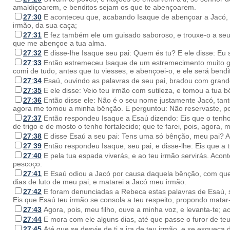
amaldiçoarem, e benditos sejam os que te abençoarem.
27
:
30
E aconteceu que, acabando Isaque de abençoar a Jacó, a
irmão, da sua caça;
27
:
31
E fez também ele um guisado saboroso, e trouxe-o a seu p
que me abençoe a tua alma.
27
:
32
E disse-lhe Isaque seu pai: Quem és tu? E ele disse: Eu s
27
:
33
Então estremeceu Isaque de um estremecimento muito gr
comi de tudo, antes que tu viesses, e abençoei-o, e ele será bendi
27
:
34
Esaú, ouvindo as palavras de seu pai, bradou com gran
27
:
35
E ele disse: Veio teu irmão com sutileza, e tomou a tua 
27
:
36
Então disse ele: Não é o seu nome justamente Jacó, tan
agora me tomou a minha bênção. E perguntou: Não reservaste, 
27
:
37
Então respondeu Isaque a Esaú dizendo: Eis que o tenho 
de trigo e de mosto o tenho fortalecido; que te farei, pois, agora, m
27
:
38
E disse Esaú a seu pai: Tens uma só bênção, meu pai? 
27
:
39
Então respondeu Isaque, seu pai, e disse-lhe: Eis que a t
27
:
40
E pela tua espada viverás, e ao teu irmão servirás. Aco
pescoço.
27
:
41
E Esaú odiou a Jacó por causa daquela bênção, com que 
dias de luto de meu pai; e matarei a Jacó meu irmão.
27
:
42
E foram denunciadas a Rebeca estas palavras de Esaú, se
Eis que Esaú teu irmão se consola a teu respeito, propondo matar-
27
:
43
Agora, pois, meu filho, ouve a minha voz, e levanta-te; 
27
:
44
E mora com ele alguns dias, até que passe o furor de teu
27
:
45
Até que se desvie de ti a ira de teu irmão, e se esqueça d