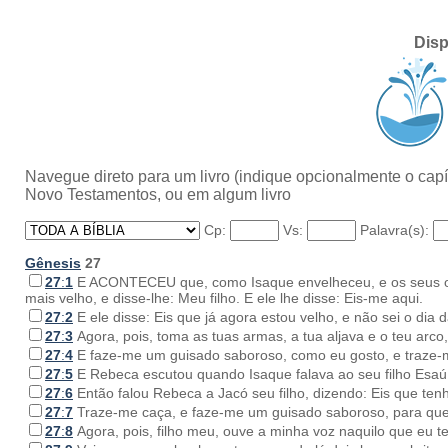
Disp
Navegue direto para um livro (indique opcionalmente o capít
Novo Testamentos, ou em algum livro
Cp:
Vs:
Palavra(s):
Gênesis
27
27
:
1
E ACONTECEU que, como Isaque envelheceu, e os seus olh
mais velho, e disse-lhe: Meu filho. E ele lhe disse: Eis-me aqui.
27
:
2
E ele disse: Eis que já agora estou velho, e não sei o dia 
27
:
3
Agora, pois, toma as tuas armas, a tua aljava e o teu arc
27
:
4
E faze-me um guisado saboroso, como eu gosto, e traze-
27
:
5
E Rebeca escutou quando Isaque falava ao seu filho Esaú.
27
:
6
Então falou Rebeca a Jacó seu filho, dizendo: Eis que ten
27
:
7
Traze-me caça, e faze-me um guisado saboroso, para que
27
:
8
Agora, pois, filho meu, ouve a minha voz naquilo que eu 