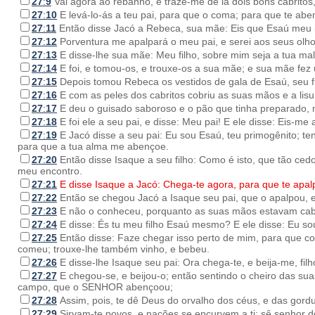
27
:
9
Vai agora ao rebanho, e traze-me de lá dois bons cabritos,
27
:
10
E levá-lo-ás a teu pai, para que o coma; para que te ab
27
:
11
Então disse Jacó a Rebeca, sua mãe: Eis que Esaú meu
27
:
12
Porventura me apalpará o meu pai, e serei aos seus olh
27
:
13
E disse-lhe sua mãe: Meu filho, sobre mim seja a tua ma
27
:
14
E foi, e tomou-os, e trouxe-os a sua mãe; e sua mãe fez
27
:
15
Depois tomou Rebeca os vestidos de gala de Esaú, seu fil
27
:
16
E com as peles dos cabritos cobriu as suas mãos e a lis
27
:
17
E deu o guisado saboroso e o pão que tinha preparado, n
27
:
18
E foi ele a seu pai, e disse: Meu pai! E ele disse: Eis-me
27
:
19
E Jacó disse a seu pai: Eu sou Esaú, teu primogênito; te
para que a tua alma me abençoe.
27
:
20
Então disse Isaque a seu filho: Como é isto, que tão ce
meu encontro.
27
:
21
E disse Isaque a Jacó: Chega-te agora, para que te apal
27
:
22
Então se chegou Jacó a Isaque seu pai, que o apalpou, 
27
:
23
E não o conheceu, porquanto as suas mãos estavam cab
27
:
24
E disse: És tu meu filho Esaú mesmo? E ele disse: Eu so
27
:
25
Então disse: Faze chegar isso perto de mim, para que c
comeu; trouxe-lhe também vinho, e bebeu.
27
:
26
E disse-lhe Isaque seu pai: Ora chega-te, e beija-me, fil
27
:
27
E chegou-se, e beijou-o; então sentindo o cheiro das sua
campo, que o SENHOR abençoou;
27
:
28
Assim, pois, te dê Deus do orvalho dos céus, e das gordu
27
:
29
Sirvam-te povos, e nações se encurvem a ti; sê senhor de